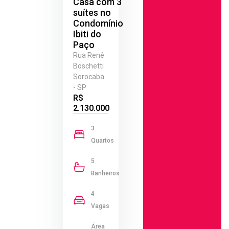
Casa com 3
suítes no
Condomínio
Ibiti do
Paço
Rua Renê
Boschetti
Sorocaba
- SP
R$
2.130.000
3
Quartos
5
Banheiros
4
Vagas
Área