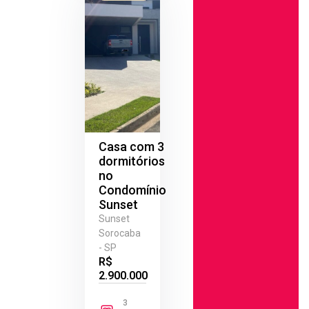
Casa com 3
dormitórios
no
Condomínio
Sunset
Sunset
Sorocaba
- SP
R$
2.900.000
3