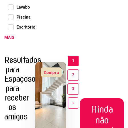
Lavabo
Piscina
Escritório
MAIS
Resultados
1
para
Compra
2
Espaçoso
para
3
receber
›
os
Ainda
amigos
não