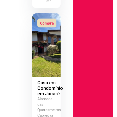
m²
Compra
Casa em
Condomínio
em Jacaré
Alameda
das
Quaresmeiras
Cabreúva