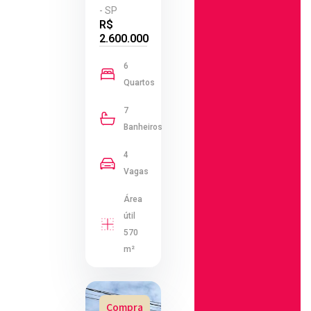
- SP
R$
2.600.000
6
Quartos
7
Banheiros
4
Vagas
Área
útil
570
m²
Compra