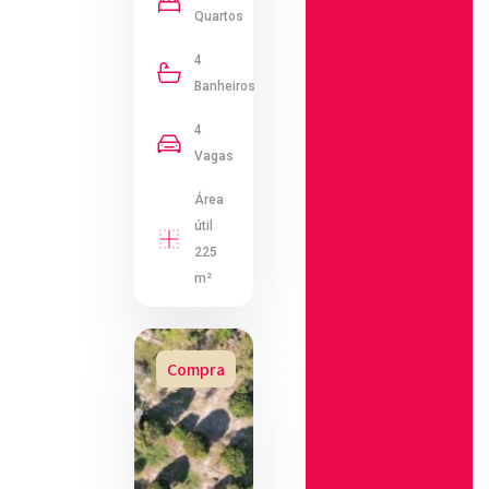
Quartos
4
Banheiros
4
Vagas
Área
útil
225
m²
Compra