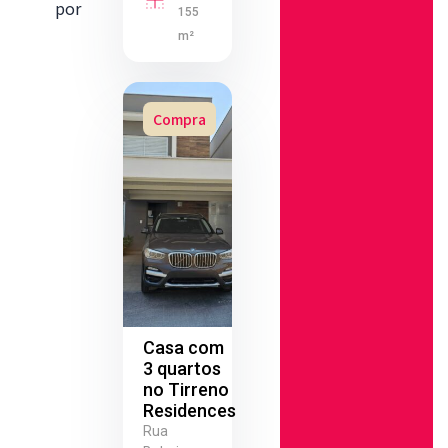
por
155
m²
Compra
Casa com
3 quartos
no Tirreno
Residences
Rua