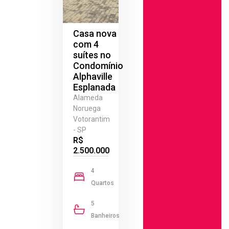
Casa nova
com 4
suítes no
Condomínio
Alphaville
Esplanada
Alameda
Noruega
Votorantim
- SP
R$
2.500.000
4
Quartos
5
Banheiros