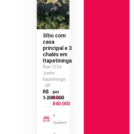
Sítio com
casa
principal e 3
chalés em
Itapetininga
Rua 12 De
Junho
Itapetininga
- SP
R$
por
1.200.000
R$
840.000
6
Quartos