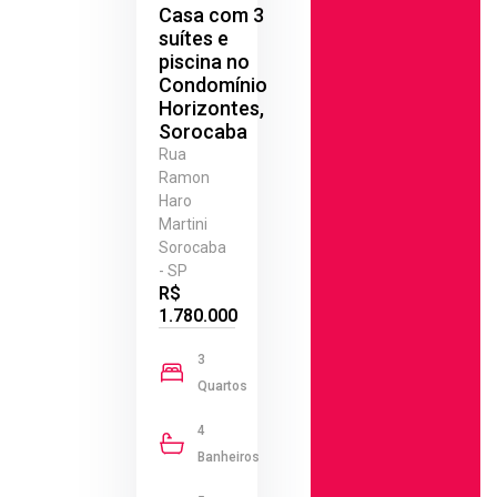
Casa com 3
suítes e
piscina no
Condomínio
Horizontes,
Sorocaba
Rua
Ramon
Haro
Martini
Sorocaba
- SP
R$
1.780.000
3
Quartos
4
Banheiros