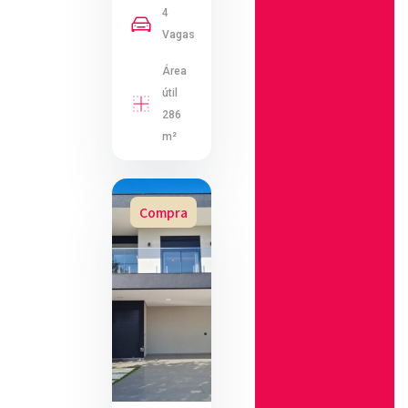
4
Vagas
Área
útil
286
m²
Compra