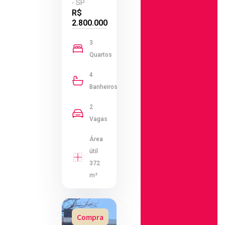
- SP
R$
2.800.000
3
Quartos
4
Banheiros
2
Vagas
Área
útil
372
m²
Compra