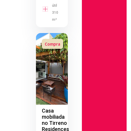
útil
310
m²
Compra
Casa
mobiliada
no Tirreno
Residences