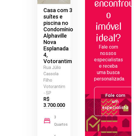
encontrou
Casa com 3
o
suítes e
piscina no
imóvel
Condomínio
ideal?
Alphaville
Nova
Fale com
Esplanada
nossos
4,
especialistas
Votorantim
e receba
Rua Júlio
uma busca
Cassola
personalizada.
Filho
Votorantim
- SP
Fale com
R$
um
3.700.000
especialista
3
Quartos