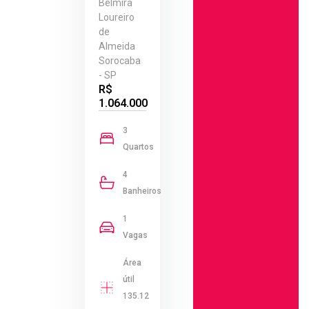
Belmira
Loureiro
de
Almeida
Sorocaba
- SP
R$
1.064.000
3
Quartos
4
Banheiros
1
Vagas
Área
útil
135.12