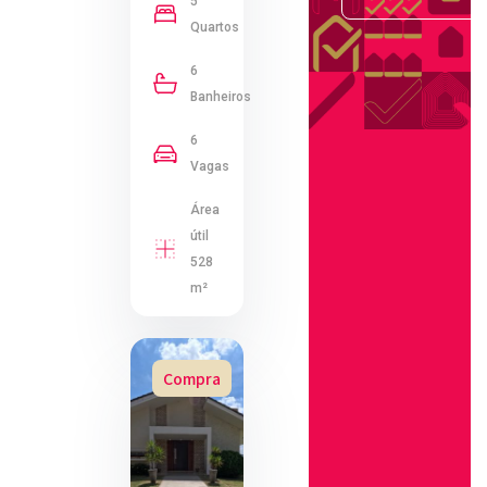
5
Quartos
6
Banheiros
6
Vagas
Área
útil
528
m²
Compra