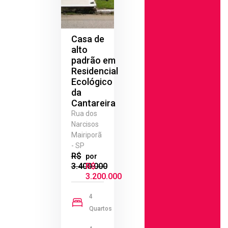
Casa de
alto
padrão em
Residencial
Ecológico
da
Cantareira
Rua dos
Narcisos
Mairiporã
- SP
R$
por
3.400.000
R$
3.200.000
4
Quartos