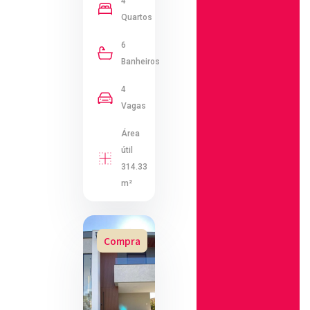
4
Quartos
6
Banheiros
4
Vagas
Área
útil
314.33
m²
Compra