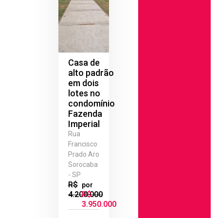
Casa de
alto padrão
em dois
lotes no
condomínio
Fazenda
Imperial
Rua
Francisco
Prado Aro
Sorocaba
- SP
R$
por
4.200.000
R$
3.950.000