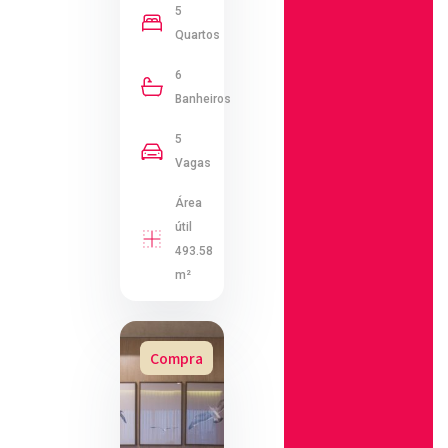
5
Quartos
6
Banheiros
5
Vagas
Área
útil
493.58
m²
Compra