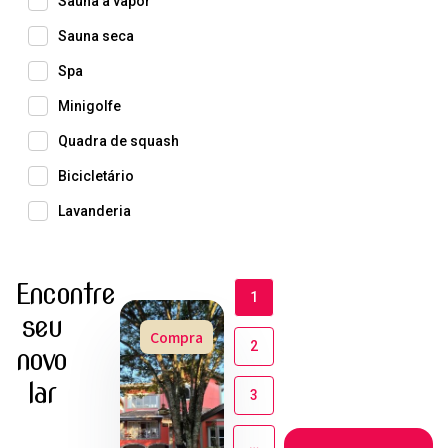
Sauna a vapor
Sauna seca
Spa
Minigolfe
Quadra de squash
Bicicletário
Lavanderia
Encontre
1
seu
Compra
2
novo
lar
3
…