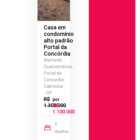
Casa em
condomínio
alto padrão
Portal da
Concórdia
Alameda
Quaresmeiras,
Portal da
Concordia
Cabreúva
- SP
R$
por
1.300.000
R$
1.100.000
3
Quartos