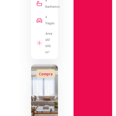
4
Banheiros
4
Vagas
Área
útil
600
m²
Compra