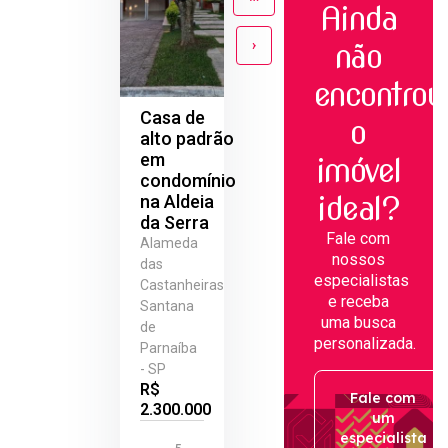
Ainda
›
não
encontrou
Casa de
o
alto padrão
em
imóvel
condomínio
ideal?
na Aldeia
da Serra
Fale com
Alameda
nossos
das
especialistas
Castanheiras
e receba
Santana
uma busca
de
personalizada.
Parnaíba
- SP
R$
Fale com
2.300.000
um
especialista