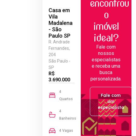
encontrou
Casa em
o
Vila
Madalena
imóvel
- São
ideal?
Paulo SP
R. Andrade
Fale com
Fernandes,
nossos
204
especialistas
São Paulo -
e receba uma
SP
busca
R$
personalizada.
3.690.000
4
Fale com
Quartos
um
especialista
4
Banheiros
4 Vagas