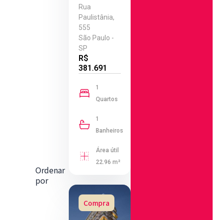
Rua
Paulistânia,
555
São Paulo -
SP
R$
381.691
1
Quartos
1
Banheiros
Área útil
22.96 m²
Ordenar
por
Compra