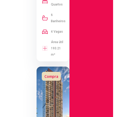
Quartos
6
Banheiros
4 Vagas
Área útil
193.21
m²
Compra