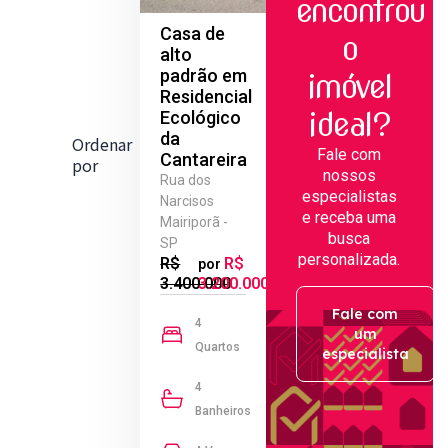
encontrou
Casa de
o
alto
padrão em
imóvel
Residencial
ideal?
Ecológico
da
Ordenar
Fale com
Cantareira
por
nossos
Rua dos
especialistas
Narcisos
e receba uma
Mairiporã -
busca
SP
personalizada.
R$
R$
por
3.400.000
3.200.000
Fale com
4
um
Quartos
especialista
4
Banheiros