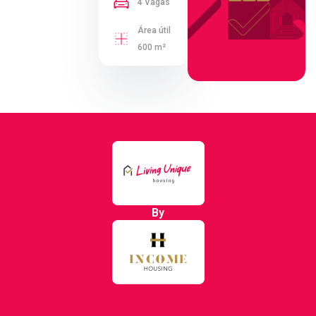
4 Vagas
Área útil
600 m²
By