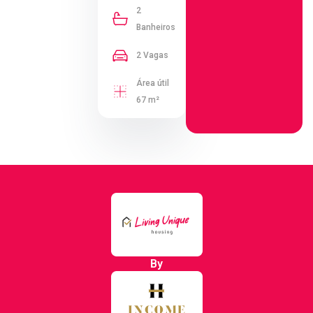
2
Banheiros
2 Vagas
Área útil
67 m²
By