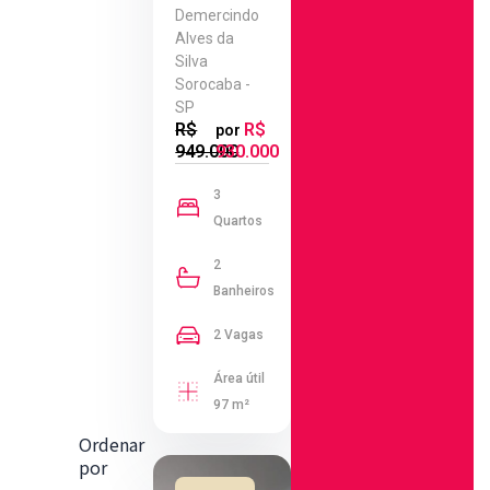
Demercindo
Alves da
Silva
Sorocaba -
SP
R$
R$
por
949.000
930.000
3
Quartos
2
Banheiros
2 Vagas
Área útil
97 m²
Ordenar
por