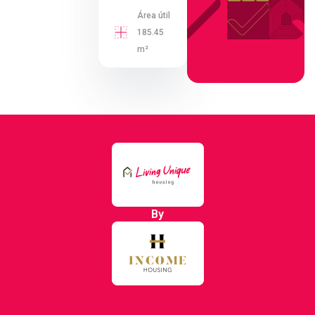
Área útil
185.45
m²
By