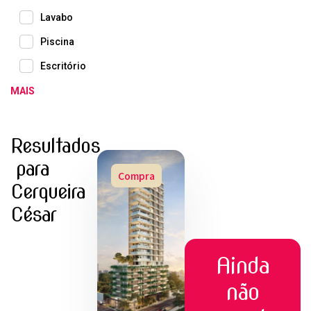
Lavabo
Piscina
Escritório
MAIS
Resultados
para
Compra
Cerqueira
César
Ainda
não