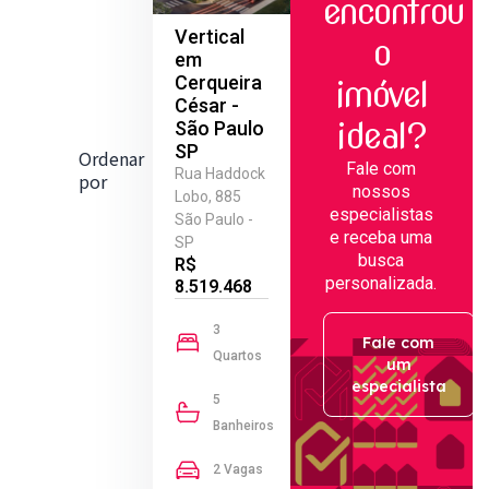
encontrou
Vertical
o
em
Cerqueira
imóvel
César -
ideal?
São Paulo
SP
Ordenar
Fale com
Rua Haddock
por
nossos
Lobo, 885
especialistas
São Paulo -
e receba uma
SP
busca
R$
personalizada.
8.519.468
3
Fale com
Quartos
um
especialista
5
Banheiros
2 Vagas