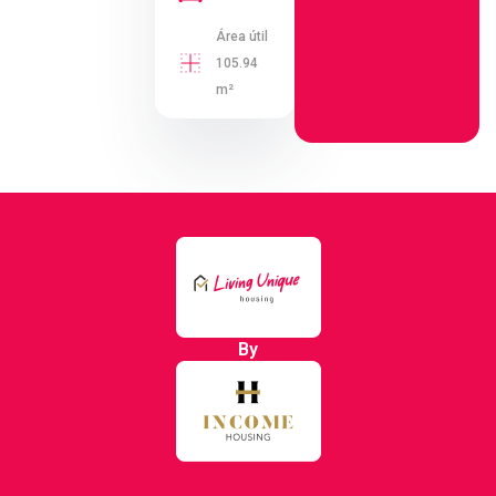
Área útil
105.94
m²
By