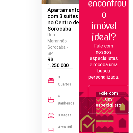
encontrou
Apartamento
o
com 3 suítes
no Centro de
imóvel
Sorocaba
ideal?
Rua
Maranhão
Fale com
Sorocaba -
nossos
SP
especialistas
R$
e receba uma
1.250.000
busca
personalizada.
3
Quartos
Fale com
4
um
Banheiros
especialista
3 Vagas
Área útil