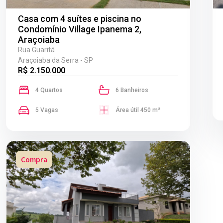
Casa com 4 suítes e piscina no
Condomínio Village Ipanema 2,
Araçoiaba
Rua Guaritá
Araçoiaba da Serra - SP
R$ 2.150.000
4 Quartos
6 Banheiros
5 Vagas
Área útil 450 m²
Compra