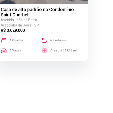
Casa de alto padrão no Condomínio
Saint Charbel
Avenida João de Barro
Araçoiaba da Serra - SP
R$ 3.029.000
4 Quartos
6 Banheiros
4 Vagas
Área útil 449.53 m²