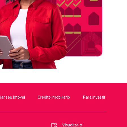
iar seu imóvel
Crédito Imobiliário
Para Investir
Visualize a