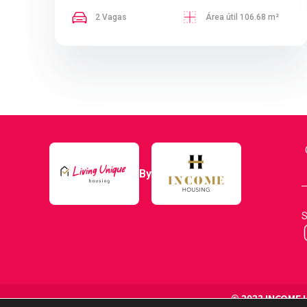
2 Vagas
Área útil 106.68 m²
By
S
© 2023 INCOME 