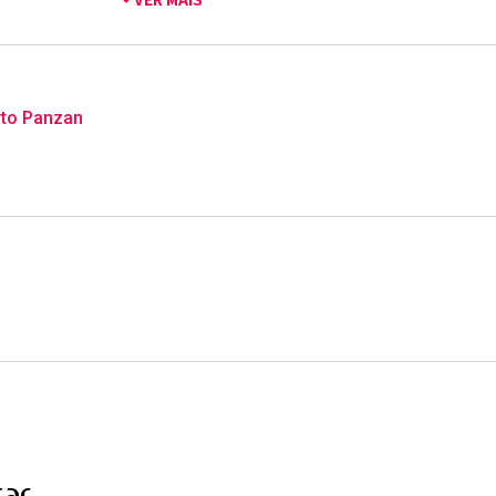
io é equipado com playground, quadra esportiva, churrasqueira 
 de lazer.
ende uma visita agora mesmo!
rto Panzan
ar