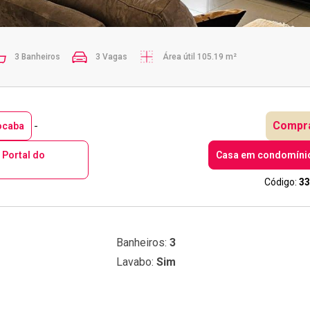
3 Banheiros
3 Vagas
Área útil 105.19 m²
-
Compr
ocaba
Portal do
Casa em condomíni
Código:
33
Banheiros:
3
Lavabo:
Sim