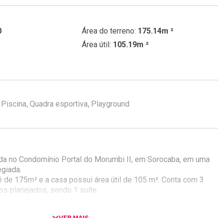
0
Área do terreno:
175.14m ²
Área útil:
105.19m ²
,
,
Piscina
Quadra esportiva
Playground
ada no Condomínio Portal do Morumbi II, em Sorocaba, em uma
egiada.
é de 175m² e a casa possui área útil de 105 m². Conta com 3
os planejados, sendo 1 suíte.
 um lavabo para maior comodidade, no piso inferior. Já na área
al há também uma área de serviço para a lavanderia e espaço par
VER MAIS