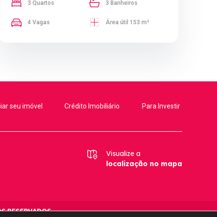
3 Quartos
3 Banheiros
4 Vagas
Área útil 153 m²
iar seu imóvel
Crédito Imobiliário
Para Investir
Visualize a
localização no mapa
TOS RESERVADOS