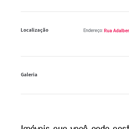
3 carros na garagem.
Além disso, o condomín
salão de festas na área
Entre em contato e ag
Localização
Endereço:
Rua Adalbe
Galeria
Imóveis que você pode gost