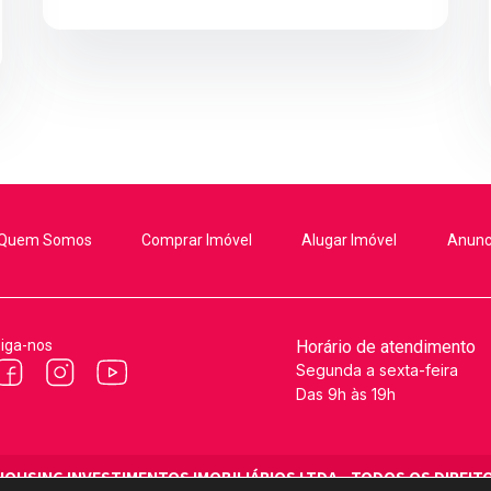
Quem Somos
Comprar Imóvel
Alugar Imóvel
Anunc
iga-nos
Horário de atendimento
Segunda a sexta-feira
Das 9h às 19h
HOUSING INVESTIMENTOS IMOBILIÁRIOS LTDA - TODOS OS DIREI