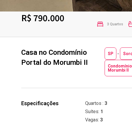
R$ 790.000
3 Quartos
Casa no Condomínio
-
SP
Sor
Portal do Morumbi II
Condomínio 
Morumbi II
Especificações
Quartos :
3
Suítes:
1
Vagas:
3