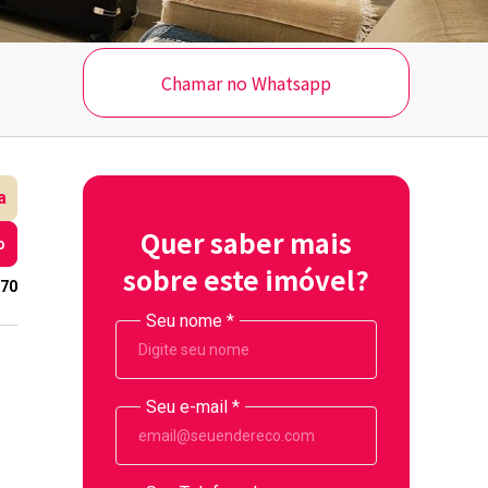
Chamar no Whatsapp
a
Quer saber mais
o
sobre este imóvel?
70
Seu nome
*
Seu e-mail
*