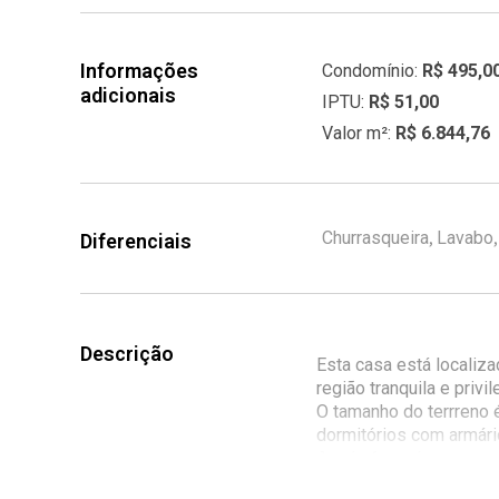
Informações
Condomínio:
R$ 495,0
adicionais
IPTU:
R$ 51,00
Valor m²:
R$ 6.844,76
,
,
Churrasqueira
Lavabo
Diferenciais
Descrição
Esta casa está localiz
região tranquila e privil
O tamanho do terrreno 
dormitórios com armári
A sala é ampla e possui
externa, além do quint