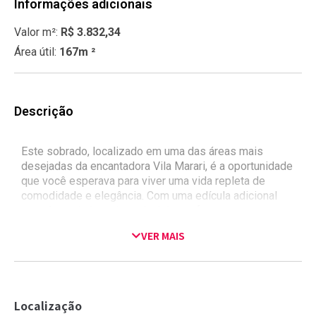
Informações adicionais
Valor m²:
R$ 3.832,34
Área útil:
167m ²
Descrição
Este sobrado, localizado em uma das áreas mais
desejadas da encantadora Vila Marari, é a oportunidade
que você esperava para viver uma vida repleta de
comodidade e elegância. Com uma edícula adicional
que eleva ainda mais o nível de conforto e espaço,
esta propriedade é a definição de lar dos sonhos para
VER MAIS
você e sua família. Características Principais: 3
Dormitórios Espaçosos: Incluindo uma suíte luxuosa
para momentos de tranquilidade e intimidade, este
sobrado oferece espaço de sobra para toda a família. 3
Banheiros Elegantemente Projetados: Cada canto
Localização
deste imóvel foi cuidadosamente pensado para