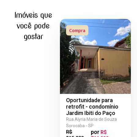
Imóveis que
você pode
Compra
gostar
Oportunidade para
retrofit - condomínio
Jardim Ibiti do Paço
Rua Alyria Maria de Souza
Sorocaba - SP
por
R$
R$