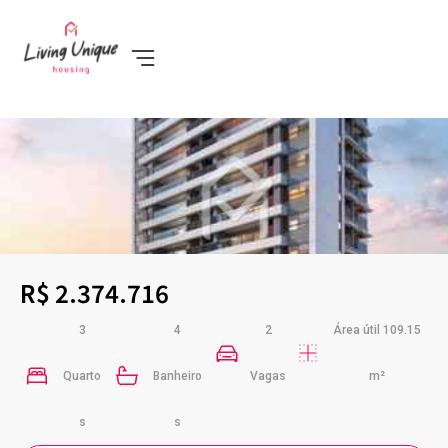
R$ 2.374.716
3
4
2
Área útil 109.15
Quarto
Banheiro
Vagas
m²
s
s