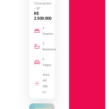
Votorantim
- SP
R$
2.500.000
4
Quartos
5
Banheiros
4
Vagas
Área
útil
286
m²