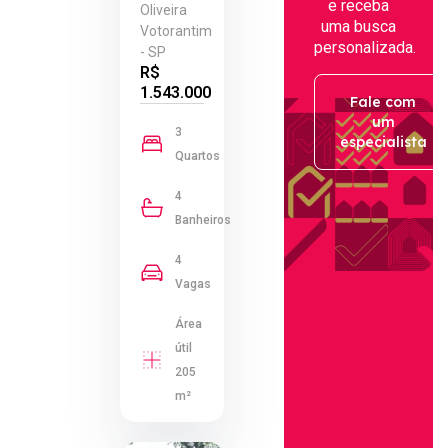
e receba
Oliveira
uma busca
Votorantim
personalizada.
- SP
R$
1.543.000
Fale com
um
3
especialista
Quartos
4
Banheiros
4
Vagas
Área
útil
205
m²