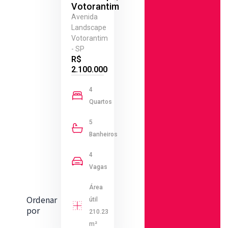
Votorantim
Avenida
Landscape
Votorantim
- SP
R$
2.100.000
4
Quartos
5
Banheiros
4
Vagas
Área
Ordenar
útil
por
210.23
m²