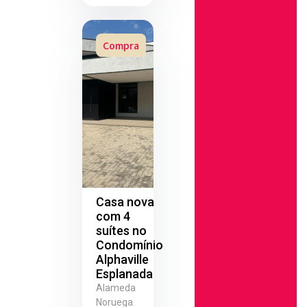
Compra
Casa nova
com 4
suítes no
Condomínio
Alphaville
Esplanada
Alameda
Noruega