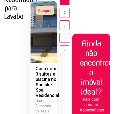
1
para
Compra
2
Lavabo
3
…
Ainda
›
não
encontrou
Casa com
o
3 suítes e
piscina no
imóvel
Sunlake
ideal?
Spa
Residencial
Fale com
Rua
nossos
Francisco
especialistas
de Assis