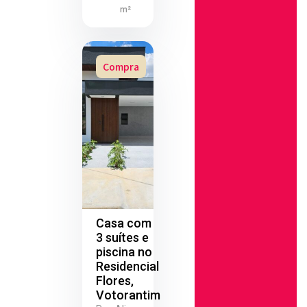
m²
Compra
Casa com
3 suítes e
piscina no
Residencial
Flores,
Votorantim