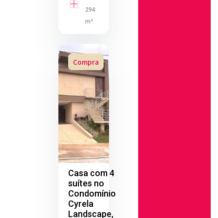
294
m²
Compra
Casa com 4
suítes no
Condomínio
Cyrela
Landscape,