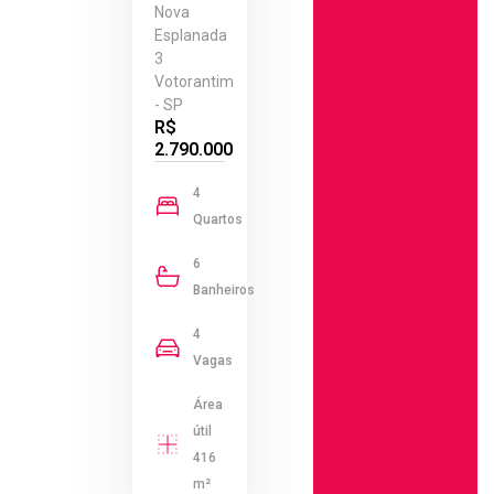
Nova
Esplanada
3
Votorantim
- SP
R$
2.790.000
4
Quartos
6
Banheiros
4
Vagas
Área
útil
416
m²