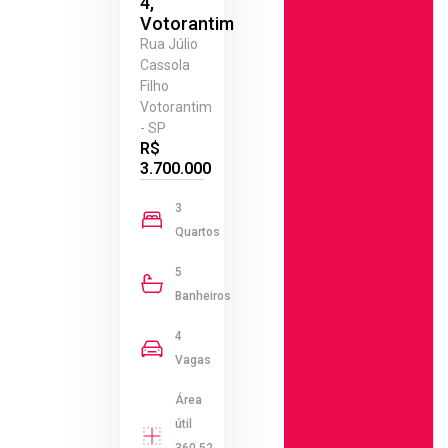
4,
Votorantim
Rua Júlio
Cassola
Filho
Votorantim
- SP
R$
3.700.000
3
Quartos
5
Banheiros
4
Vagas
Área
útil