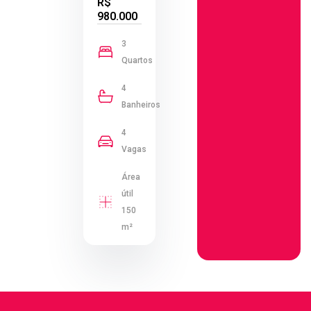
R$
980.000
3
Quartos
4
Banheiros
4
Vagas
Área
útil
150
m²