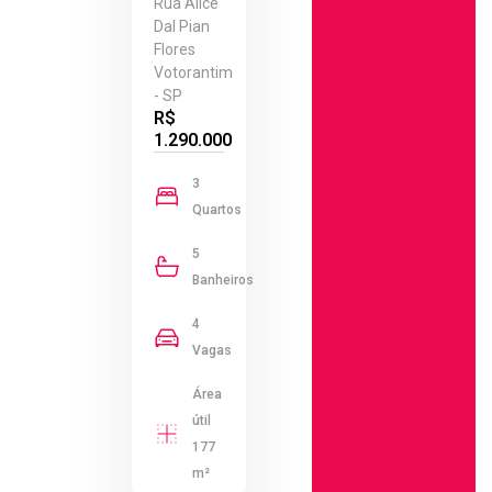
Rua Alice
Dal Pian
Flores
Votorantim
- SP
R$
1.290.000
3
Quartos
5
Banheiros
4
Vagas
Área
útil
177
m²