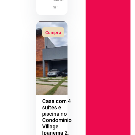
360.52
m²
Compra
Casa com 4
suítes e
piscina no
Condomínio
Village
Ipanema 2,