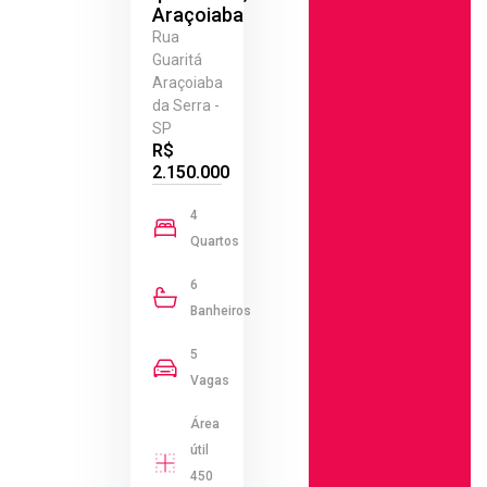
Araçoiaba
Rua
Guaritá
Araçoiaba
da Serra -
SP
R$
2.150.000
4
Quartos
6
Banheiros
5
Vagas
Área
útil
450