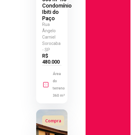
Condomínio
Ibiti do
Paço
Rua
Ângelo
Carniel
Sorocaba
- SP
R$
480.000
Área
do
terreno
360 m²
Compra