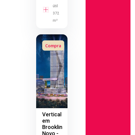
útil
372
m²
Compra
Vertical
em
Brooklin
Novo -