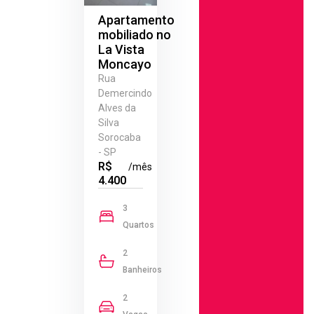
Apartamento
mobiliado no
La Vista
Moncayo
Rua
Demercindo
Alves da
Silva
Sorocaba
- SP
R$
/mês
4.400
3
Quartos
2
Banheiros
2