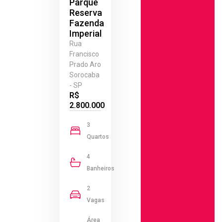
Parque
Reserva
Fazenda
Imperial
Rua
Francisco
Prado Aro
Sorocaba
- SP
R$
2.800.000
3
Quartos
4
Banheiros
2
Vagas
Área