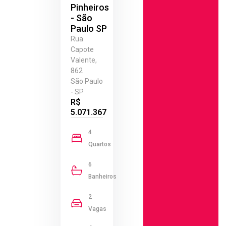
Pinheiros
- São
Paulo SP
Rua
Capote
Valente,
862
São Paulo
- SP
R$
5.071.367
4
Quartos
6
Banheiros
2
Vagas