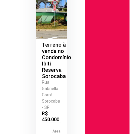
Terreno à
venda no
Condomínio
Ibiti
Reserva -
Sorocaba
Rua
Gabriella
Corrá
Sorocaba
- SP
R$
450.000
Área