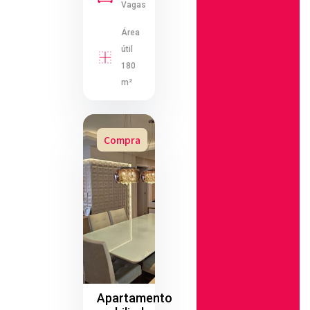
Vagas
Área
útil
180
m²
Compra
Apartamento