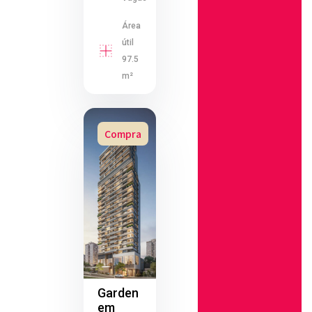
Área
útil
97.5
m²
Compra
Garden
em