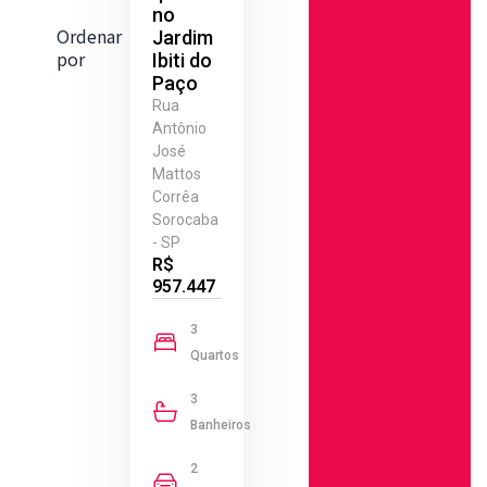
no
Ordenar
Jardim
por
Ibiti do
Paço
Rua
Antônio
José
Mattos
Corrêa
Sorocaba
- SP
R$
957.447
3
Quartos
3
Banheiros
2