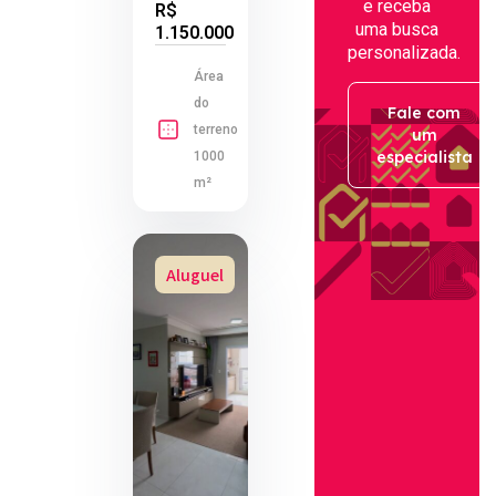
e receba
R$
uma busca
1.150.000
personalizada.
Área
do
Fale com
terreno
um
especialista
1000
m²
Aluguel