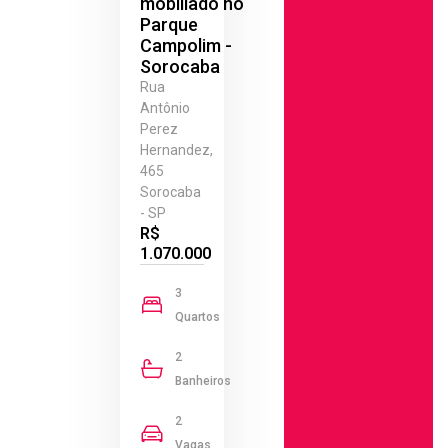
mobiliado no
Parque
Campolim -
Sorocaba
Rua
Antônio
Perez
Hernandez,
465
Sorocaba
- SP
R$
1.070.000
3
Quartos
2
Banheiros
2
Vagas