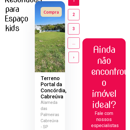
1
para
Compra
2
Espaço
kids
3
…
Ainda
›
não
encontrou
Terreno
o
Portal da
Concórdia,
imóvel
Cabreúva
ideal?
Alameda
das
Fale com
Palmeiras
nossos
Cabreúva
especialistas
- SP