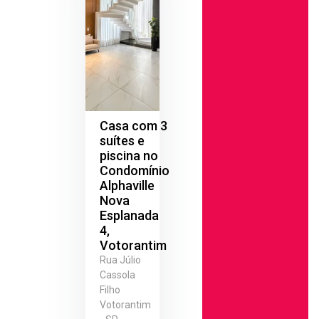
Casa com 3
suítes e
piscina no
Condomínio
Alphaville
Nova
Esplanada
4,
Votorantim
Rua Júlio
Cassola
Filho
Votorantim