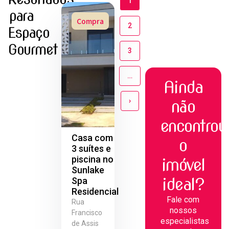
1
para
Compra
2
Espaço
Gourmet
3
…
Ainda
›
não
encontrou
Casa com
o
3 suítes e
piscina no
imóvel
Sunlake
ideal?
Spa
Residencial
Fale com
Rua
nossos
Francisco
especialistas
de Assis