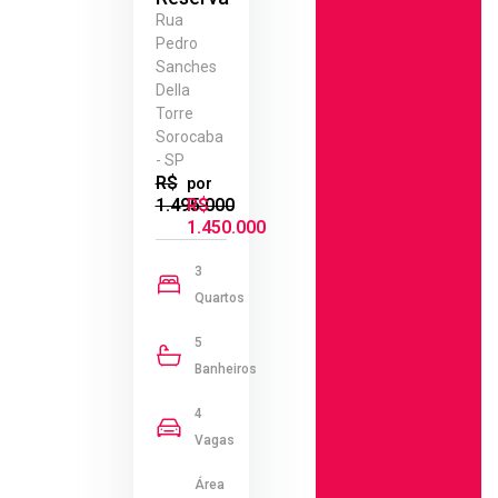
Rua
Pedro
Sanches
Della
Torre
Sorocaba
- SP
R$
por
1.495.000
R$
1.450.000
3
Quartos
5
Banheiros
4
Vagas
Área