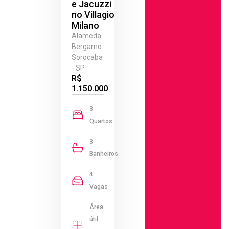
e Jacuzzi
no Villagio
Milano
Alameda
Bergamo
Sorocaba
- SP
R$
1.150.000
3
Quartos
3
Banheiros
4
Vagas
Área
útil