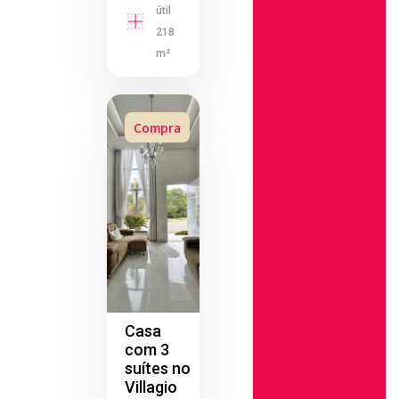
útil
218
m²
Compra
Casa
com 3
suítes no
Villagio