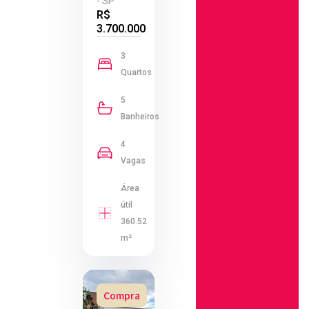
- SP
R$
3.700.000
3
Quartos
5
Banheiros
4
Vagas
Área
útil
360.52
m²
Compra