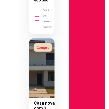
480.000
Área
do
terreno
360 m²
Compra
Casa nova
com 3