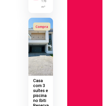
170
m²
Compra
Casa
com 3
suítes e
piscina
no Ibiti
Reserva