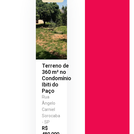
Terreno de
360 m² no
Condomínio
Ibiti do
Paço
Rua
Ângelo
Carniel
Sorocaba
- SP
R$