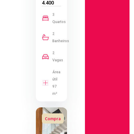
4.400
3
Quartos
2
Banheiros
2
Vagas
Área
útil
97
m²
Compra