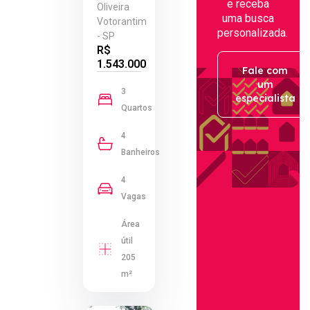
e receba
Oliveira
uma busca
Votorantim
personalizada.
- SP
R$
1.543.000
Fale com
um
3
especialista
Quartos
4
Banheiros
4
Vagas
Área
útil
205
m²