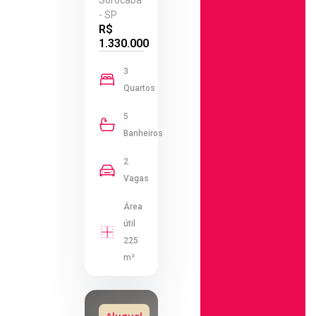
Sorocaba
- SP
R$
1.330.000
3
Quartos
5
Banheiros
2
Vagas
Área
útil
225
m²