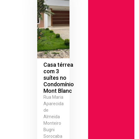
Casa térrea
com 3
suítes no
Condomínio
Mont Blanc
Rua Maria
Aparecida
de
Almeida
Monteiro
Bugni
Sorocaba